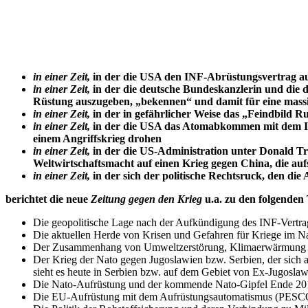
in einer Zeit,
in der die USA den INF-Abrüstungsvertrag a
in einer Zeit,
in der die deutsche Bundeskanzlerin und die d
Rüstung auszugeben, „bekennen“ und damit für eine massi
in einer Zeit,
in der in gefährlicher Weise das
„Feindbild Ru
in einer Zeit,
in der die U
SA das Atomabkommen mit dem Iran
einem Angriffskrieg drohen
in einer Zeit,
in der die US-Administration unter Donald Tr
Weltwirtschaftsmacht auf einen Krieg gegen China, die auf
in einer Zeit,
in der sich der politische Rechtsruck, den die
berichtet die neue
Zeitung gegen den Krieg
u.a. zu den folgenden
Die geopolitische Lage nach der Aufkündigung des INF-Vertrags
Die aktuellen Herde von Krisen und Gefahren für Kriege im Na
Der Zusammenhang von Umweltzerstörung, Klimaerwärmung 
Der Krieg der Nato gegen Jugoslawien bzw. Serbien, der sich
sieht es heute in Serbien bzw. auf dem Gebiet von Ex-Jugoslaw
Die Nato-Aufrüstung und der kommende Nato-Gipfel Ende 20
Die EU-Aufrüstung mit dem Aufrüstungsautomatismus (PESCO)
Die Politik der Rohstoffsicherung und deren Verbindung zu Mil
Die fortgesetzte Steigerung der weltweiten Rüstungsausgaben 
Das AfD-Programm in den Bereichen Bundeswehr, Rüstung und K
Vor 20 Jahren – mitten im Kosovo-Krieg – wurde die „Zeitung