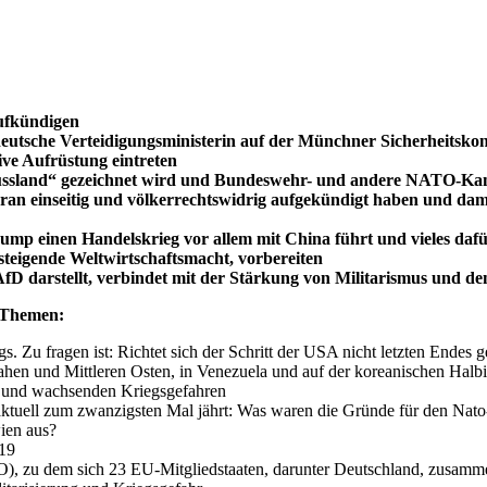
ufkündigen
eutsche Verteidigungsministerin auf der Münchner Sicherheitskonf
ve Aufrüstung eintreten
ssland“ gezeichnet wird und Bundeswehr- und andere NATO-Kampf
 einseitig und völkerrechtswidrig aufgekündigt haben und damit
ump einen Handelskrieg vor allem mit China führt und vieles dafür
steigende Weltwirtschaftsmacht, vorbereiten
 AfD darstellt, verbindet mit der Stärkung von Militarismus und de
Themen:
. Zu fragen ist: Richtet sich der Schritt der USA nicht letzten Endes 
hen und Mittleren Osten, in Venezuela und auf der koreanischen Halbi
und wachsenden Kriegsgefahren
 aktuell zum zwanzigsten Mal jährt: Was waren die Gründe für den Nat
ien aus?
19
, zu dem sich 23 EU-Mitgliedstaaten, darunter Deutschland, zusamm
itarisierung und Kriegsgefahr
und der Rüstungsexporte
rieg als legitimes Mittel der Politik
 gegen den Krieg“ gegründet