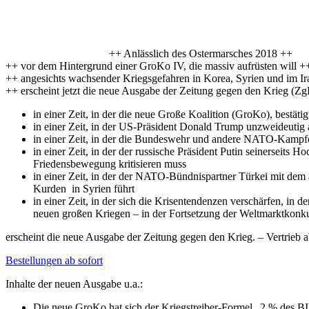
++ Anlässlich des Ostermarsches 2018 ++
++ vor dem Hintergrund einer GroKo IV, die massiv aufrüsten will +
++ angesichts wachsender Kriegsgefahren in Korea, Syrien und im I
++ erscheint jetzt die neue Ausgabe der Zeitung gegen den Krieg (Z
in einer Zeit, in der die neue Große Koalition (GroKo), bestä
in einer Zeit, in der US-Präsident Donald Trump unzweideutig 
in einer Zeit, in der die Bundeswehr und andere NATO-Kampfei
in einer Zeit, in der der russische Präsident Putin seinerseits
Friedensbewegung kritisieren muss
in einer Zeit, in der der NATO-Bündnispartner Türkei mit de
Kurden in Syrien führt
in einer Zeit, in der sich die Krisentendenzen verschärfen, in
neuen großen Kriegen – in der Fortsetzung der Weltmarktkonku
erscheint die neue Ausgabe der Zeitung gegen den Krieg. – Vertrieb
Bestellungen ab sofort
Inhalte der neuen Ausgabe u.a.:
Die neue GroKo hat sich der Kriegstreiber-Formel „2 % des BI
Die UN beschloss die Ächtung von Atomwaffen. Die Bundesregier
Die deutschen Rüstungsexporte liegen weiter auf Rekordniveau.
Die zynischen Abschiebungen von Geflüchteten in Krisen- und 