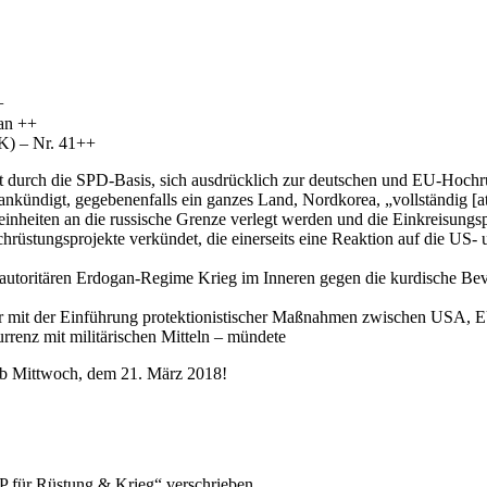
+
ran ++
gK) – Nr. 41++
tigt durch die SPD-Basis, sich ausdrücklich zur deutschen und EU-Hoch
ankündigt, gegebenenfalls ein ganzes Land, Nordkorea, „vollständig [a
nheiten an die russische Grenze verlegt werden und die Einkreisungspo
 Hochrüstungsprojekte verkündet, die einerseits eine Reaktion auf die US
m autoritären Erdogan-Regime Krieg im Inneren gegen die kurdische 
 der mit der Einführung protektionistischer Maßnahmen zwischen USA, E
rrenz mit militärischen Mitteln – mündete
 ab Mittwoch, dem 21. März 2018!
P für Rüstung & Krieg“ verschrieben
ung unterstützt dies explizit nicht. Gleichzeitig senkt die westlich
 Waffen aller Art werden gerade auch in Krisen- und in Kriegsgebiete 
Kriegsgebiete werden fortgesetzt. Dabei „produziert“ Deutschland mit