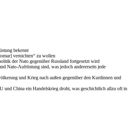
rüstung bekennt
tomar] vernichten“ zu wollen
litik der Nato gegenüber Russland fortgesetzt wird
- und Nato-Aufrüstung sind, was jedoch andererseits jede
Bevölkerung und Krieg nach außen gegenüber den Kurdinnen und
U und China ein Handelskrieg droht, was geschichtlich allzu oft in
e Atommacht Nr. 1, die USA, die Schwelle für einen Atomkrieg
exportiert.
 Freihandel und Rüstungsexporten eben diese Flüchtlinge.